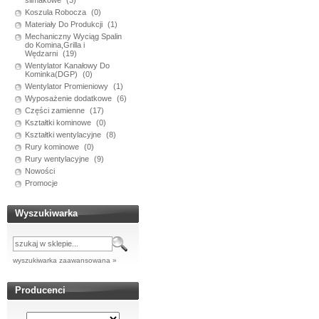
ślimakowe
(3)
Koszula Robocza
(0)
Materiały Do Produkcji
(1)
Mechaniczny Wyciąg Spalin
do Komina,Grilla i
Wędzarni
(19)
Wentylator Kanałowy Do
Kominka(DGP)
(0)
Wentylator Promieniowy
(1)
Wyposażenie dodatkowe
(6)
Części zamienne
(17)
Kształtki kominowe
(0)
Kształtki wentylacyjne
(8)
Rury kominowe
(0)
Rury wentylacyjne
(9)
Nowości
Promocje
Wyszukiwarka
wyszukiwarka zaawansowana »
Producenci