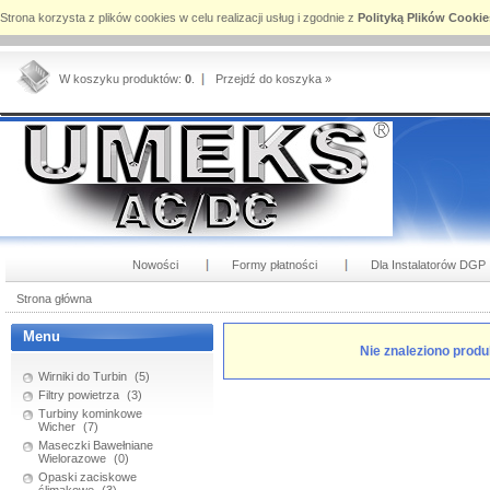
Strona korzysta z plików cookies w celu realizacji usług i zgodnie z
Polityką Plików Cookie
W koszyku produktów:
0
.
Przejdź do koszyka »
Nowości
Formy płatności
Dla Instalatorów DGP
Strona główna
Menu
Nie znaleziono produ
Wirniki do Turbin
(5)
Filtry powietrza
(3)
Turbiny kominkowe
Wicher
(7)
Maseczki Bawełniane
Wielorazowe
(0)
Opaski zaciskowe