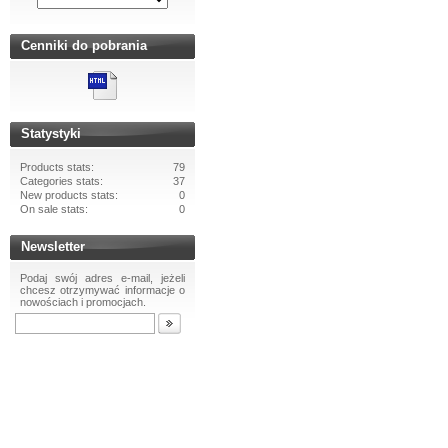
Cenniki do pobrania
Statystyki
Products stats:
79
Categories stats:
37
New products stats:
0
On sale stats:
0
Newsletter
Podaj swój adres e-mail, jeżeli
chcesz otrzymywać informacje o
nowościach i promocjach.